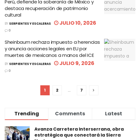
Perú, defiende la soberanía de México y
destaca recuperación de patrimonio
cultural
JULIO 10, 2026
BY
SERPIENTES Y ESCALERAS
0
Sheinbaum rechaza impuesto a herencias
y anuncia acciones legales en EU por
muertes de mexicanos a manos del ICE
JULIO 9, 2026
BY
SERPIENTES Y ESCALERAS
0
1
2
…
7
Trending
Comments
Latest
Avanza Carretera Interserrana, obra
estratégica que conectará la Sierra