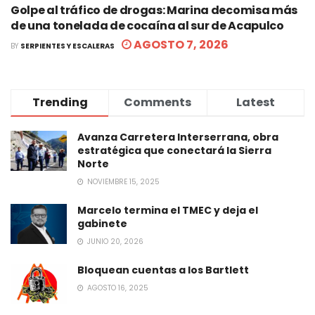
Golpe al tráfico de drogas: Marina decomisa más
de una tonelada de cocaína al sur de Acapulco
AGOSTO 7, 2026
BY
SERPIENTES Y ESCALERAS
Trending
Comments
Latest
Avanza Carretera Interserrana, obra
estratégica que conectará la Sierra
Norte
NOVIEMBRE 15, 2025
Marcelo termina el TMEC y deja el
gabinete
JUNIO 20, 2026
Bloquean cuentas a los Bartlett
AGOSTO 16, 2025