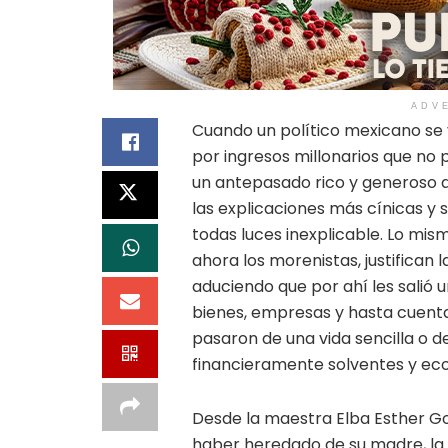
ADV
Cuando un político mexicano se 
por ingresos millonarios que no p
un antepasado rico y generoso q
las explicaciones más cínicas y 
todas luces inexplicable. Lo mis
ahora los morenistas, justifican l
aduciendo que por ahí les salió
bienes, empresas y hasta cuenta
pasaron de una vida sencilla o d
financieramente solventes y e
Desde la maestra Elba Esther Gor
haber heredado de su madre, la m