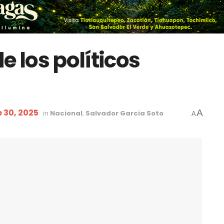
e los políticos
 30, 2025
A
in
Nacional
,
Salvador Garcia Soto
A