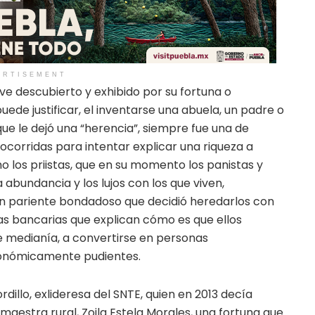
ERTISEMENT
ve descubierto y exhibido por su fortuna o
uede justificar, el inventarse una abuela, un padre o
ue le dejó una “herencia”, siempre fue una de
socorridas para intentar explicar una riqueza a
mo los priistas, que en su momento los panistas y
a abundancia y los lujos con los que viven,
 un pariente bondadoso que decidió heredarlos con
s bancarias que explican cómo es que ellos
e medianía, a convertirse en personas
conómicamente pudientes.
dillo, exlideresa del SNTE, quien en 2013 decía
aestra rural, Zoila Estela Morales, una fortuna que