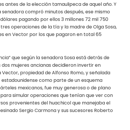
es antes de la elección tamaulipeca de aquel año. Y
e la senadora compró minutos después, ese mismo
l dólares pagando por ellos 3 millones 72 mil 750
 tres operaciones de la tía y la madre de Olga Sosa,
res en Vector por los que pagaron en total 65
encia” que según la senadora Sosa está detrás de
 dos mujeres ancianas decidieron invertir en
sa Vector, propiedad de Alfonso Romo, y señalada
o estadounidense como parte de un esquema
 cárteles mexicanos, fue muy generosa o de plano
s para simular operaciones que tenían que ver con
rsos provenientes del huachicol que manejaba el
 asesinado Sergio Carmona y sus sucesores Roberto