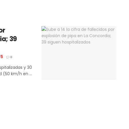
s
or
ia; 39
25
0
pitalizadas y 30
d (50 km/h en ...