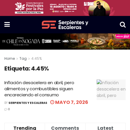
Home
Tag
4.45%
Etiqueta:
4.45%
Inflación desacelera en abril, pero
alimentos y combustibles siguen
encareciendo el consumo
MAYO 7, 2026
BY
SERPIENTES Y ESCALERAS
0
Trending
Comments
Latest