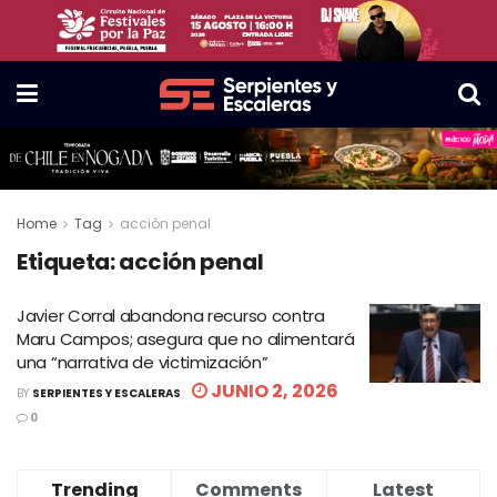
Home
Tag
acción penal
Etiqueta:
acción penal
Javier Corral abandona recurso contra
Maru Campos; asegura que no alimentará
una “narrativa de victimización”
JUNIO 2, 2026
BY
SERPIENTES Y ESCALERAS
0
Trending
Comments
Latest