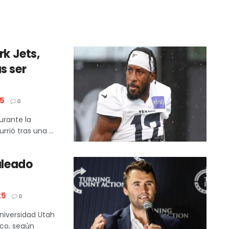
rk Jets,
s ser
5
0
urante la
ió tras una ...
aleado
25
0
Universidad Utah
ico, según