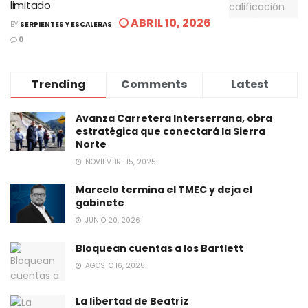
limitado
ABRIL 10, 2026
BY
SERPIENTES Y ESCALERAS
0
Trending
Comments
Latest
Avanza Carretera Interserrana, obra
estratégica que conectará la Sierra
Norte
NOVIEMBRE 15, 2025
Marcelo termina el TMEC y deja el
gabinete
JUNIO 20, 2026
Bloquean cuentas a los Bartlett
AGOSTO 16, 2025
La libertad de Beatriz