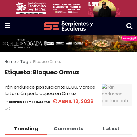
Home
Tag
Bloqueo Ormuz
Etiqueta:
Bloqueo Ormuz
Irán endurece postura ante EE.UU. y crece
la tensión por bloqueo en Ormuz
ABRIL 12, 2026
BY
SERPIENTES Y ESCALERAS
0
Trending
Comments
Latest