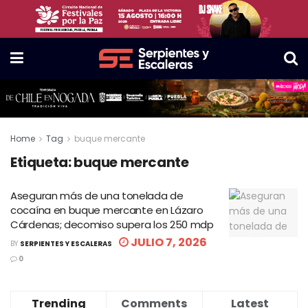
Home
Tag
buque mercante
Etiqueta:
buque mercante
Aseguran más de una tonelada de
cocaína en buque mercante en Lázaro
Cárdenas; decomiso supera los 250 mdp
JULIO 7, 2026
BY
SERPIENTES Y ESCALERAS
0
Trending
Comments
Latest