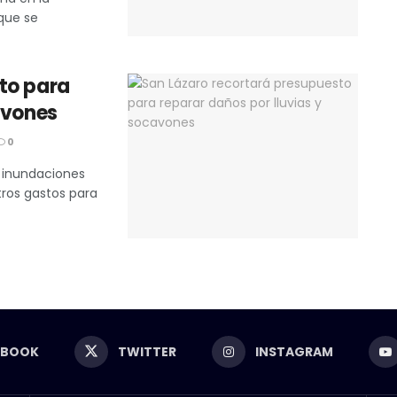
que se
to para
avones
0
e inundaciones
ros gastos para
EBOOK
TWITTER
INSTAGRAM