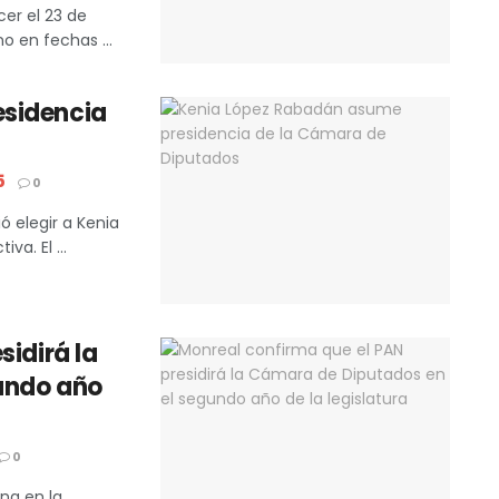
er el 23 de
o en fechas ...
esidencia
5
0
 elegir a Kenia
a. El ...
sidirá la
undo año
0
na en la