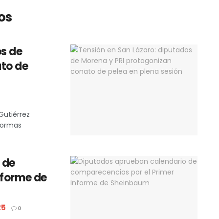
os
os de
to de
Gutiérrez
eformas
 de
nforme de
25
0