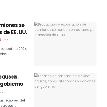
miones se
 de EE. UU.
5
0
 respecto a 2024
os ...
 causas,
 gobierno
0
as regiones del
trasos ...