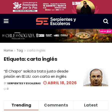
Home
Tag
carta inglés
Etiqueta:
carta inglés
“El Chapo” solicita trato justo desde
prisión en EE.UU. con carta en inglés
ABRIL 18, 2026
BY
SERPIENTES Y ESCALERAS
0
Trending
Comments
Latest