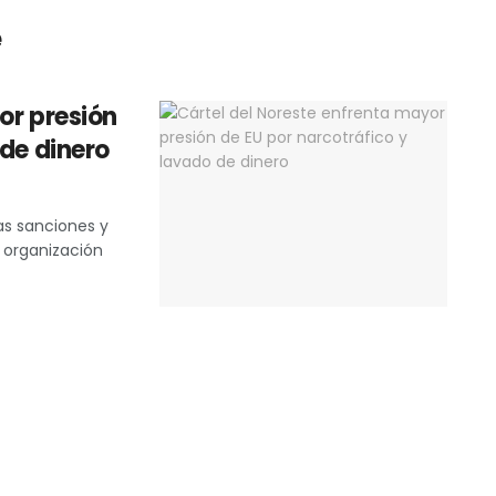
e
or presión
 de dinero
as sanciones y
a organización