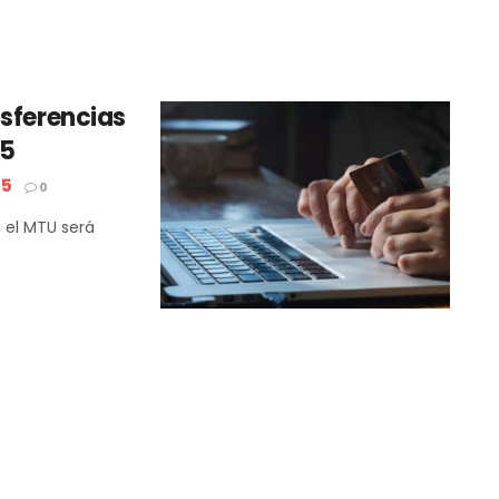
nsferencias
25
25
0
; el MTU será