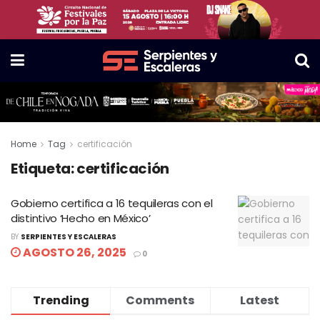
Home
Tag
certificación
Etiqueta:
certificación
Gobierno certifica a 16 tequileras con el
distintivo ‘Hecho en México’
BY
SERPIENTES Y ESCALERAS
AGOSTO 26, 2025
0
Trending
Comments
Latest