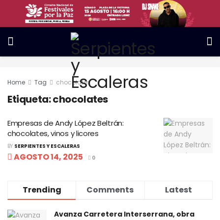
Home
Tag
chocolates
Etiqueta:
chocolates
Empresas de Andy López Beltrán:
chocolates, vinos y licores
BY
SERPIENTES Y ESCALERAS
AGOSTO 14, 2025
0
Trending
Comments
Latest
Avanza Carretera Interserrana, obra