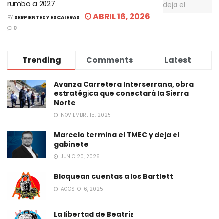
rumbo a 2027
ABRIL 16, 2026
BY
SERPIENTES Y ESCALERAS
0
Trending
Comments
Latest
Avanza Carretera Interserrana, obra
estratégica que conectará la Sierra
Norte
NOVIEMBRE 15, 2025
Marcelo termina el TMEC y deja el
gabinete
JUNIO 20, 2026
Bloquean cuentas a los Bartlett
AGOSTO 16, 2025
La libertad de Beatriz