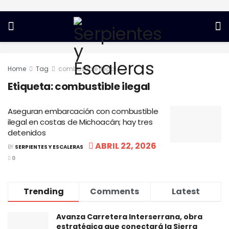
Home
Tag
combustible ilegal
Etiqueta:
combustible ilegal
Aseguran embarcación con combustible
ilegal en costas de Michoacán; hay tres
detenidos
ABRIL 22, 2026
BY
SERPIENTES Y ESCALERAS
0
Trending
Comments
Latest
Avanza Carretera Interserrana, obra
estratégica que conectará la Sierra