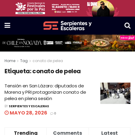
Home
Tag
conato de pelea
Etiqueta:
conato de pelea
Tensión en San Lázaro: diputados de
Morena y PRI protagonizan conato de
pelea en plena sesión
BY
SERPIENTES Y ESCALERAS
MAYO 28, 2026
0
Trending
Comments
Latest