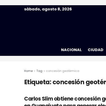
sábado, agosto 8, 2026
NACIONAL
CIUDAD
Home
Tag
concesión geotérmica
Etiqueta:
concesión geoté
Carlos Slim obtiene concesión 
en Guanajuato para generar ele