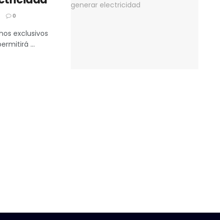
5
0
hos exclusivos
rmitirá ...