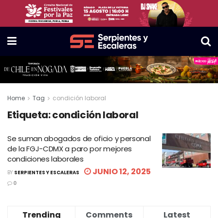
Home
Tag
condición laboral
Etiqueta:
condición laboral
Se suman abogados de oficio y personal
de la FGJ-CDMX a paro por mejores
condiciones laborales
JUNIO 12, 2025
BY
SERPIENTES Y ESCALERAS
0
Trending
Comments
Latest