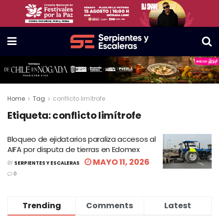
Home
Tag
conflicto limítrofe
Etiqueta:
conflicto limítrofe
Bloqueo de ejidatarios paraliza accesos al
AIFA por disputa de tierras en Edomex
MAYO 11, 2026
BY
SERPIENTES Y ESCALERAS
0
Trending
Comments
Latest