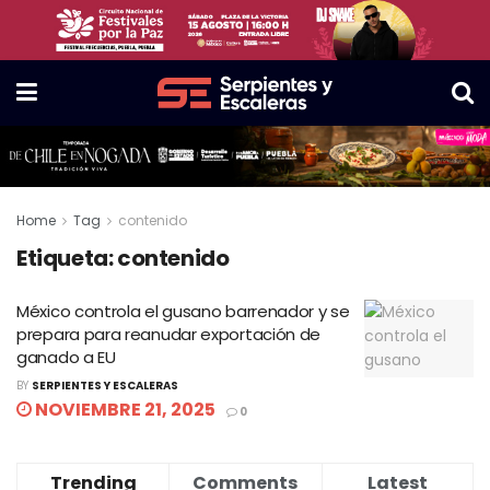
Home
Tag
contenido
Etiqueta:
contenido
México controla el gusano barrenador y se
prepara para reanudar exportación de
ganado a EU
BY
SERPIENTES Y ESCALERAS
NOVIEMBRE 21, 2025
0
Trending
Comments
Latest