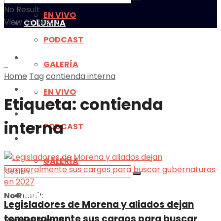
No Result
EN VIVO
View All Result
COLUMNA
PODCAST
MULTIMEDIA
GALERÍA
Home
Tag
contienda interna
MUNDO
EN VIVO
Etiqueta:
contienda
ILUSTRACIONES
interna
PODCAST
DEPORTES
GALERÍA
No Result
MUNDO
Legisladores de Morena y aliados dejan
temporalmente sus cargos para buscar
View All Result