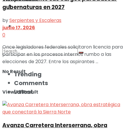
ILUSTRACIONES
gubernaturas en 2027
by
Serpientes y Escaleras
DEPORTES
junio 17, 2026
0
Once legisladores federales solicitaron licencia para
participar en los procesos internos rumbo a las
elecciones de 2027. Entre los aspirantes ...
No Result
Trending
Comments
Latest
View All Result
Avanza Carretera Interserrana, obra