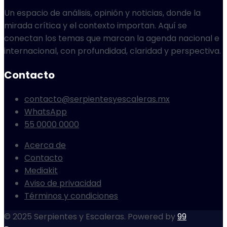
Un espacio de análisis, opinión y noticias, donde la
mirada crítica y el contexto importan. Aquí se
conectan los temas que marcan la agenda nacional e
internacional, con profundidad, claridad y perspectiva.
Contacto
contacto@serpientesyescaleras.mx
WhatsApp
55 0000 0000
Acerca de
Contacto
Mediakit
Aviso de privacidad
Términos y condiciones
© 2025 Serpientes y Escaleras. Powered by
99