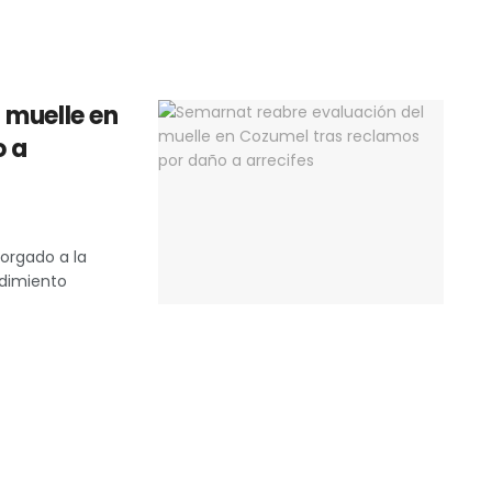
 muelle en
o a
orgado a la
edimiento