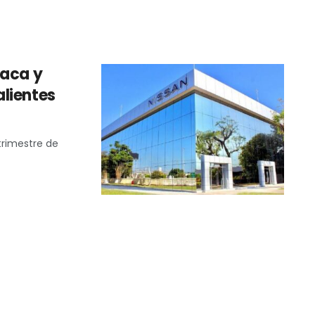
vaca y
lientes
trimestre de