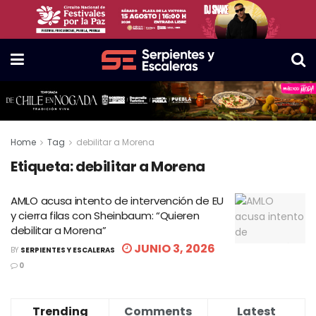
Home
Tag
debilitar a Morena
Etiqueta:
debilitar a Morena
AMLO acusa intento de intervención de EU
y cierra filas con Sheinbaum: “Quieren
debilitar a Morena”
JUNIO 3, 2026
BY
SERPIENTES Y ESCALERAS
0
Trending
Comments
Latest