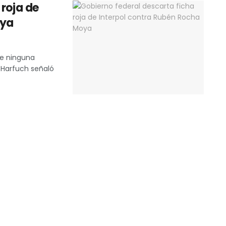
 roja de
oya
e ninguna
a Harfuch señaló