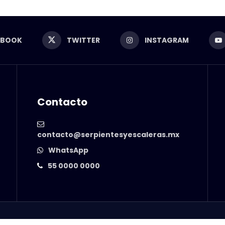
EBOOK
TWITTER
INSTAGRAM
Contacto
contacto@serpientesyescaleras.mx
WhatsApp
55 0000 0000
© 2025 Serpientes y Escaleras. Powered by
99 Degrees
.