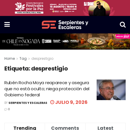
Home
Tag
desprestigio
Etiqueta:
desprestigio
Rubén Rocha Moya reaparece y asegura
que no está oculto; niega protección del
Gobierno federal
JULIO 9, 2026
BY
SERPIENTES Y ESCALERAS
0
Trending
Comments
Latest