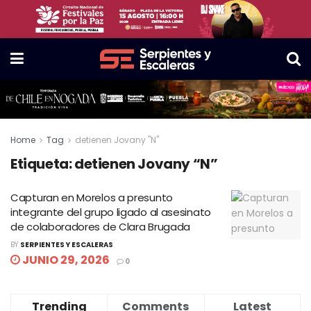
Home
Tag
detienen Jovany "N"
Etiqueta:
detienen Jovany “N”
Capturan en Morelos a presunto
integrante del grupo ligado al asesinato
de colaboradores de Clara Brugada
BY
SERPIENTES Y ESCALERAS
JUNIO 29, 2026
0
Trending
Comments
Latest