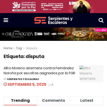
Home
Tag
disputa
Etiqueta:
disputa
Alito Moreno arremete contra Fernández
Noroña por escoltas asignados por la FGR
BY
SERPIENTES Y ESCALERAS
SEPTIEMBRE 5, 2025
0
Trending
Comments
Latest