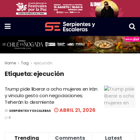
Home
Tag
ejecución
Etiqueta:
ejecución
Trump pide liberar a ocho mujeres en Irán
y vincula gesto con negociaciones;
Teherán lo desmiente
ABRIL 21, 2026
BY
SERPIENTES Y ESCALERAS
0
Trending
Comments
Latest