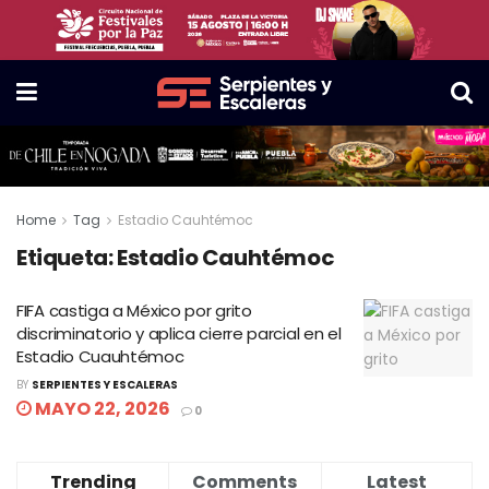
Home
Tag
Estadio Cauhtémoc
Etiqueta:
Estadio Cauhtémoc
FIFA castiga a México por grito
discriminatorio y aplica cierre parcial en el
Estadio Cuauhtémoc
BY
SERPIENTES Y ESCALERAS
MAYO 22, 2026
0
Trending
Comments
Latest