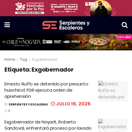
Home
Tag
Exgobernador
Etiqueta:
Exgobernador
Ernesto Ruffo es detenido por presunto
huachicol; FGR ejecuta orden de
aprehensión
JULIO 16, 2026
BY
SERPIENTES Y ESCALERAS
0
Exgobernador de Nayarit, Roberto
Sandoval, enfrentará proceso por lavado