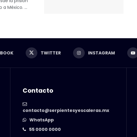
de la prisión
 a México. ...
EBOOK
TWITTER
INSTAGRAM
Contacto
contacto@serpientesyescaleras.mx
WhatsApp
55 0000 0000