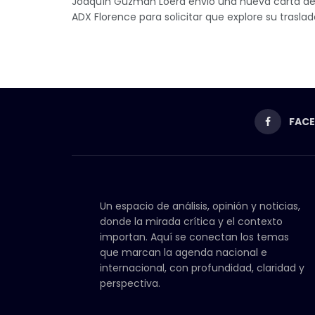
Joaquín Guzmán Loera envió una nueva carta des
ADX Florence para solicitar que explore su traslado
FAC
Un espacio de análisis, opinión y noticias,
donde la mirada crítica y el contexto
importan. Aquí se conectan los temas
que marcan la agenda nacional e
internacional, con profundidad, claridad y
perspectiva.