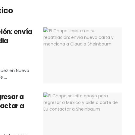
xico
ción: envía
dia
juez en Nueva
 ...
gresar a
tactar a