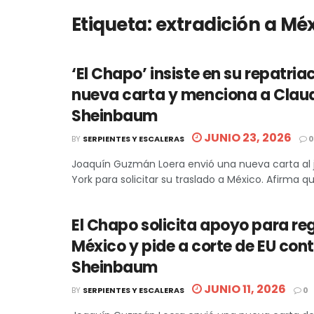
Etiqueta:
extradición a Mé
‘El Chapo’ insiste en su repatria
nueva carta y menciona a Clau
Sheinbaum
JUNIO 23, 2026
BY
SERPIENTES Y ESCALERAS
0
Joaquín Guzmán Loera envió una nueva carta al 
York para solicitar su traslado a México. Afirma que
El Chapo solicita apoyo para re
México y pide a corte de EU con
Sheinbaum
JUNIO 11, 2026
BY
SERPIENTES Y ESCALERAS
0