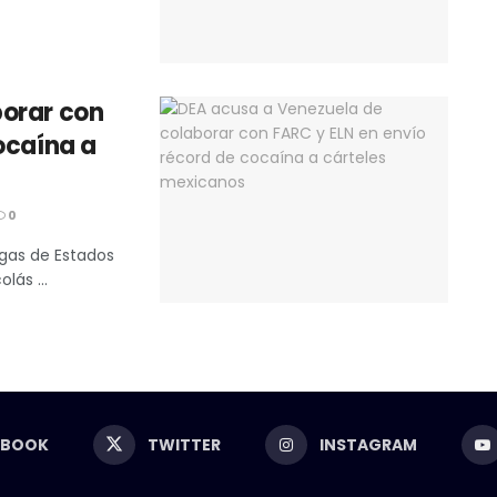
borar con
ocaína a
0
ogas de Estados
lás ...
EBOOK
TWITTER
INSTAGRAM