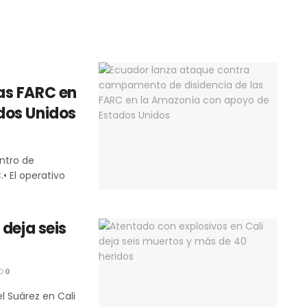
as FARC en
dos Unidos
ntro de
• El operativo
deja seis
0
l Suárez en Cali