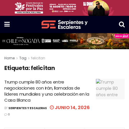
Home
Tag
felicitan
Etiqueta:
felicitan
Trump cumple 80 años entre
negociaciones con Irán, llamadas de
líderes mundiales y una celebración en la
Casa Blanca
JUNIO 14, 2026
BY
SERPIENTES Y ESCALERAS
0