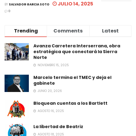
JULIO 14, 2025
BY
SALVADOR GARCIA SOTO
0
Trending
Comments
Latest
Avanza Carretera Interserrana, obra
estratégica que conectará la Sierra
Norte
NOVIEMBRE 15, 2025
Marcelo termina el TMEC y deja el
gabinete
JUNIO 20, 2026
Bloquean cuentas a los Bartlett
AGOSTO 16, 2025
La libertad de Beatriz
AGOSTO 18, 2025