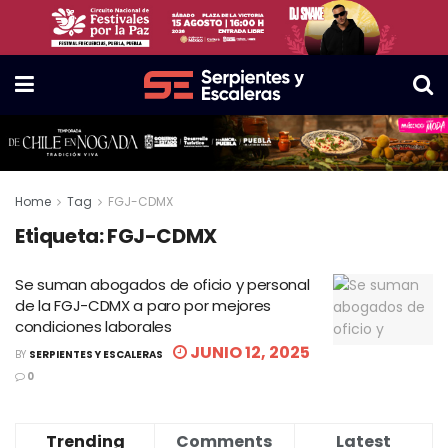
Home
Tag
FGJ-CDMX
Etiqueta:
FGJ-CDMX
Se suman abogados de oficio y personal
de la FGJ-CDMX a paro por mejores
condiciones laborales
JUNIO 12, 2025
BY
SERPIENTES Y ESCALERAS
0
Trending
Comments
Latest