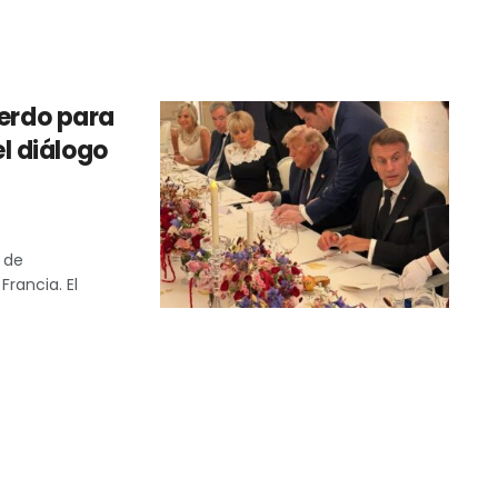
o
uerdo para
el diálogo
 de
rancia. El