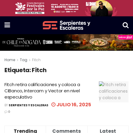
Home
Tag
Fitch
Etiqueta:
Fitch
Fitch retira calificaciones y coloca a
CIBanco, Intercam y Vector en nivel
especulativo
JULIO 16, 2025
BY
SERPIENTES Y ESCALERAS
0
Trending
Comments
Latest