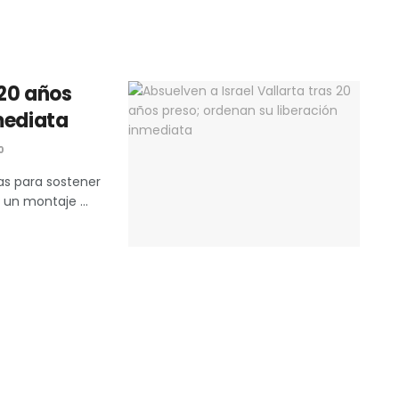
 20 años
mediata
0
as para sostener
 un montaje ...