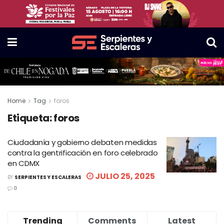
Home
Tag
foros
Etiqueta:
foros
Ciudadanía y gobierno debaten medidas
contra la gentrificación en foro celebrado
en CDMX
JULIO 25, 2025
BY
SERPIENTES Y ESCALERAS
0
Trending
Comments
Latest