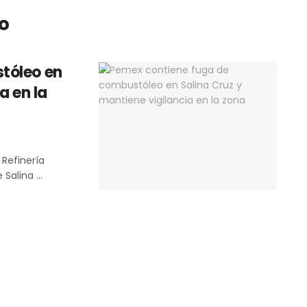
o
tóleo en
a en la
 Refinería
alina ...