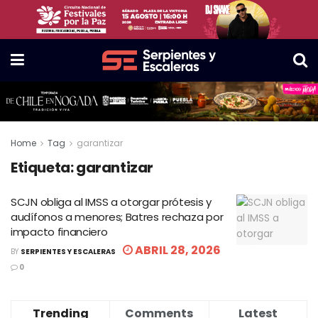
Home
Tag
garantizar
Etiqueta:
garantizar
SCJN obliga al IMSS a otorgar prótesis y
audífonos a menores; Batres rechaza por
impacto financiero
ABRIL 28, 2026
BY
SERPIENTES Y ESCALERAS
0
Trending
Comments
Latest