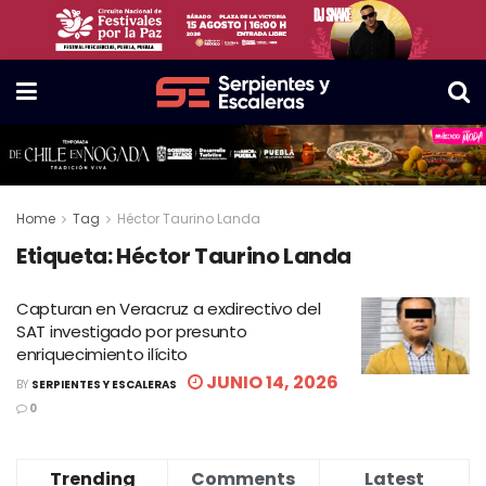
Home
Tag
Héctor Taurino Landa
Etiqueta:
Héctor Taurino Landa
Capturan en Veracruz a exdirectivo del
SAT investigado por presunto
enriquecimiento ilícito
JUNIO 14, 2026
BY
SERPIENTES Y ESCALERAS
0
Trending
Comments
Latest