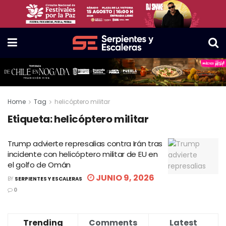
Home
Tag
helicóptero militar
Etiqueta:
helicóptero militar
Trump advierte represalias contra Irán tras
incidente con helicóptero militar de EU en
el golfo de Omán
JUNIO 9, 2026
BY
SERPIENTES Y ESCALERAS
0
Trending
Comments
Latest