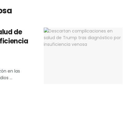
osa
alud de
ficiencia
zón en las
os ...