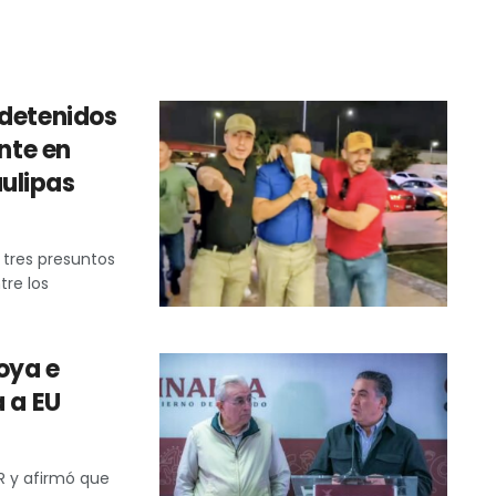
 detenidos
ente en
ulipas
 tres presuntos
tre los
oya e
a a EU
R y afirmó que